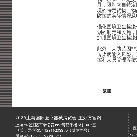
具，限制来自特定
境的特定货物、物
防控的实际情况及
强化国境卫生检疫
划的制定和实施，
加强国境卫生检疫
此外，为防范因非
传染病输入风险。
控和人员管理等措
返回
2026上海国际医疗器械展览会-主办方官网
上海市松江区莘砖公路668号双子楼A栋1003室
医
电话：展位预定 13816208879（微信同号）
ri
展会咨询QQ：353950289