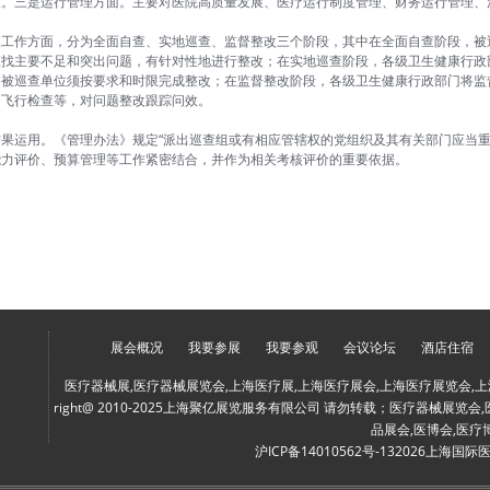
查。三是运行管理方面。主要对医院高质量发展、医疗运行制度管理、财务运行管理、
查工作方面，分为全面自查、实地巡查、监督整改三个阶段，其中在全面自查阶段，被
查找主要不足和突出问题，有针对性地进行整改；在实地巡查阶段，各级卫生健康行政
被巡查单位须按要求和时限完成整改；在监督整改阶段，各级卫生健康行政部门将监督
和飞行检查等，对问题整改跟踪问效。
果运用。《管理办法》规定“派出巡查组或有相应管辖权的党组织及其有关部门应当重
能力评价、预算管理等工作紧密结合，并作为相关考核评价的重要依据。
展会概况
我要参展
我要参观
会议论坛
酒店住宿
医疗器械展,医疗器械展览会,上海医疗展,上海医疗展会,上海医疗展览会,上
right@ 2010-2025上海聚亿展览服务有限公司 请勿转载；医疗器械展览
品展会,医博会,医疗
沪ICP备14010562号-13
2026上海国际