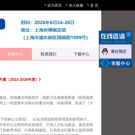
设为首页
加入收藏
首 页
展位预定
新闻中心
联系我们
下载中心
2023-2026年度）》
建设、加强廉洁风险防控，国家卫生健康委根据《医院巡查
和上一轮巡查中反映出的重点问题、短板弱项，形成了《大
以下简称公立医院）。社会办医院按照管理原则参照执行。
对党对公立医院的全面领导、干部人才队伍建设、基层党组
行风教育培训、行风机制建设、行风热点问题和公益性保障