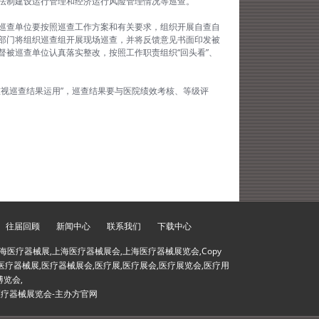
法制建设运行管理和经济运行风险管理情况等巡查。
巡查单位要按照巡查工作方案和有关要求，组织开展自查自
部门将组织巡查组开展现场巡查，并将反馈意见书面印发被
被巡查单位认真落实整改，按照工作职责组织“回头看”、
视巡查结果运用”，巡查结果要与医院绩效考核、等级评
往届回顾
新闻中心
联系我们
下载中心
海医疗器械展,上海医疗器械展会,上海医疗器械展览会,Copy
会,医疗器械展,医疗器械展会,医疗展,医疗展会,医疗展览会,医疗用
博览会,
医疗器械展览会-主办方官网