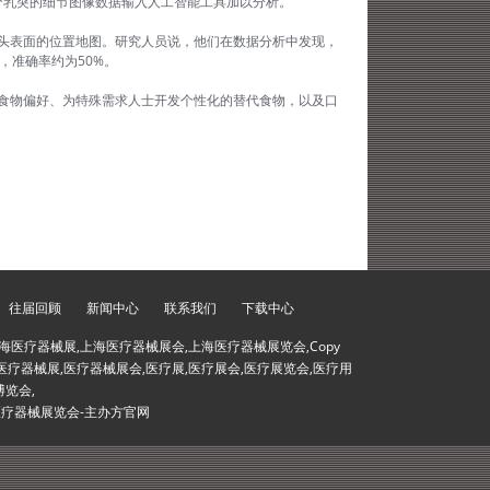
单个乳突的细节图像数据输入人工智能工具加以分析。
舌头表面的位置地图。研究人员说，他们在数据分析中发现，
，准确率约为50%。
食物偏好、为特殊需求人士开发个性化的替代食物，以及口
往届回顾
新闻中心
联系我们
下载中心
海医疗器械展,上海医疗器械展会,上海医疗器械展览会,Copy
会,医疗器械展,医疗器械展会,医疗展,医疗展会,医疗展览会,医疗用
博览会,
医疗器械展览会-主办方官网