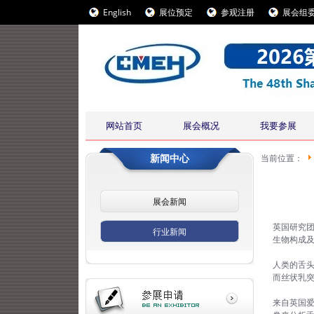
English
展位预定
参观注册
展会组
网站首页
展会概况
我要参展
新闻中心
当前位置：
展会新闻
英国研究
行业新闻
生物构成
人类的舌
而丝状乳
来自英国