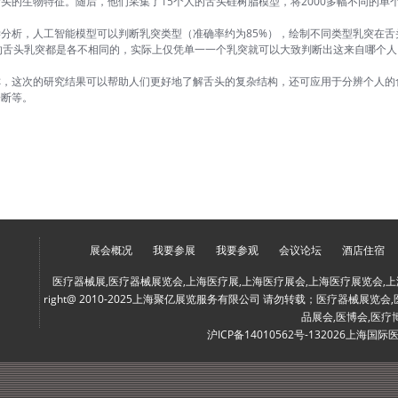
头的生物特征。随后，他们采集了15个人的舌头硅树脂模型，将2000多幅不同的
学分析，人工智能模型可以判断乳突类型（准确率约为85%），绘制不同类型乳突在
的舌头乳突都是各不相同的，实际上仅凭单一一个乳突就可以大致判断出这来自哪个人
称，这次的研究结果可以帮助人们更好地了解舌头的复杂结构，还可应用于分辨个人的
诊断等。
展会概况
我要参展
我要参观
会议论坛
酒店住宿
医疗器械展,医疗器械展览会,上海医疗展,上海医疗展会,上海医疗展览会,上
right@ 2010-2025上海聚亿展览服务有限公司 请勿转载；医疗器械展览
品展会,医博会,医疗
沪ICP备14010562号-13
2026上海国际