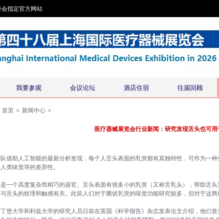
委会指定官方网站
我要参观
会议论坛
酒店住宿
往届回顾
首页
>
新闻中心
>
医疗器械展览会行业新闻：研究发现舌头也可用
团队借助人工智能的最新分析发现，每个人舌头表面的乳突都有其独特性，可作为一种
及人类味觉等的差异性。
头是一个高度复杂而精巧的器官。舌头表面有很多小的乳突（又称舌乳头），帮助舌头
突与舌头的纹理和触感有关。此前人们对于菌状乳突的味觉功能研究较多，但对于这两
爱丁堡大学和利兹大学的研究人员日前在英国《科学报告》杂志发表论文介绍，他们首