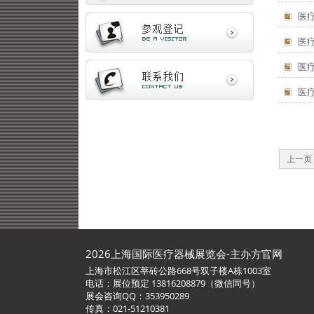
医
医
医
医
上一页
2026上海国际医疗器械展览会-主办方官网
上海市松江区莘砖公路668号双子楼A栋1003室
电话：展位预定 13816208879（微信同号）
展会咨询QQ：353950289
传真：021-51210381