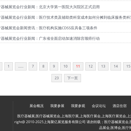
疗器械展览会行业新闻：北京大学第一医院大兴院区正式启用
疗器械展览会行业新闻：医疗技术类及辅助类科室成本如何分摊到临床服务类科
疗器械展览会新闻资讯：医疗机构实施CDSS应具备三项条件
疗器械展览会行业新闻：广东省全面启动加速消除宫颈癌行动
1
……
7
8
9
10
11
12
13
14
15
23
下一页
展会概况
我要参展
我要参观
会议论坛
酒店住宿
医疗器械展,医疗器械展览会,上海医疗展,上海医疗展会,上海医疗展览会,上
right@ 2010-2025上海聚亿展览服务有限公司 请勿转载；医疗器械展览
品展会,医博会,医疗