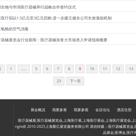
图生物与华润医疗器械举行战略合作签约仪式
星医疗拟以1.5亿元至3亿元回购 进一步建立健全公司长效激励机制
压氧舱的空气消毒
疗器械展览会行业新闻：医疗器械加拿大市场准入申请指南概要
页
1
……
5
6
7
8
9
10
11
12
13
23
下一页
展会概况
我要参展
我要参观
会议论坛
酒店住宿
医疗器械展,医疗器械展览会,上海医疗展,上海医疗展会,上海医疗展览会,上
right@ 2010-2025上海聚亿展览服务有限公司 请勿转载；医疗器械展览
品展会,医博会,医疗