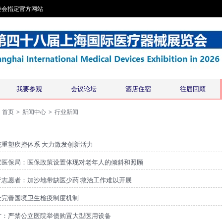
委会指定官方网站
我要参观
会议论坛
酒店住宿
往届回顾
首页
>
新闻中心
>
行业新闻
统重塑疾控体系 大力激发创新活力
家医保局：医保政策设置体现对老年人的倾斜和照顾
疗志愿者：加沙地带缺医少药 救治工作难以开展
全完善国境卫生检疫制度机制
方：严禁公立医院举债购置大型医用设备