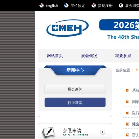
English
展位预定
参观注册
展会组
网站首页
展会概况
我要参展
新闻中心
当前位置：
展会新闻
系
国
行业新闻
医
健
官